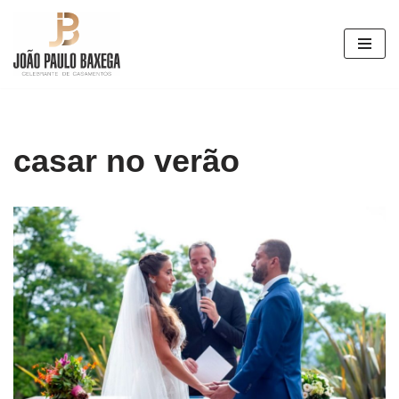
Pular
para
o
conteúdo
casar no verão