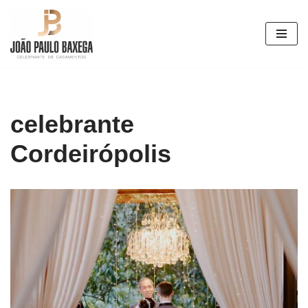
Pular
para
o
conteúdo
celebrante
Cordeirópolis