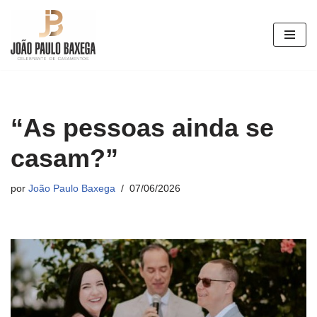
Pular
para
o
conteúdo
“As pessoas ainda se
casam?”
por
João Paulo Baxega
07/06/2026