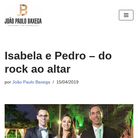
Pular
para
o
conteúdo
Isabela e Pedro – do
rock ao altar
por
João Paulo Baxega
15/04/2019