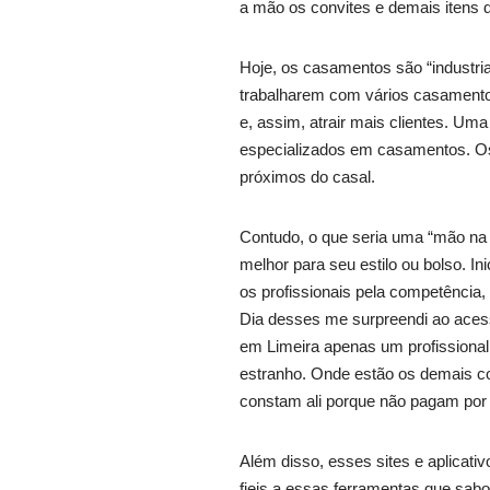
a mão os convites e demais itens d
Hoje, os casamentos são “industri
trabalharem com vários casamentos
e, assim, atrair mais clientes. Um
especializados em casamentos. Os
próximos do casal.
Contudo, o que seria uma “mão na 
melhor para seu estilo ou bolso. 
os profissionais pela competência
Dia desses me surpreendi ao aces
em Limeira apenas um profissional
estranho. Onde estão os demais c
constam ali porque não pagam por i
Além disso, esses sites e aplicat
fieis a essas ferramentas que sab