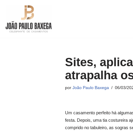
Pular
para
o
conteúdo
Sites, aplic
atrapalha o
por
João Paulo Baxega
06/03/20
Um casamento perfeito há algumas 
festa. Depois, uma tia costureira a
comprido no tabuleiro, as sogras 