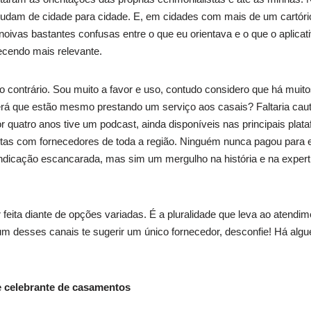
 mudam de cidade para cidade. E, em cidades com mais de um cartó
noivas bastantes confusas entre o que eu orientava e o que o aplicati
recendo mais relevante.
lo contrário. Sou muito a favor e uso, contudo considero que há muit
rá que estão mesmo prestando um serviço aos casais? Faltaria caut
r quatro anos tive um podcast, ainda disponíveis nas principais plat
as com fornecedores de toda a região. Ninguém nunca pagou para e
ndicação escancarada, mas sim um mergulho na história e na expert
 feita diante de opções variadas. É a pluralidade que leva ao atend
e um desses canais te sugerir um único fornecedor, desconfie! Há alg
 e celebrante de casamentos