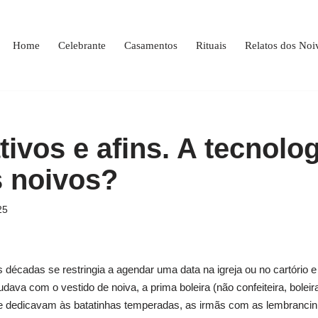
Home
Celebrante
Casamentos
Rituais
Relatos dos Noi
ativos e afins. A tecnolo
s noivos?
25
décadas se restringia a agendar uma data na igreja ou no cartório e
judava com o vestido de noiva, a prima boleira (não confeiteira, bol
se dedicavam às batatinhas temperadas, as irmãs com as lembrancinh