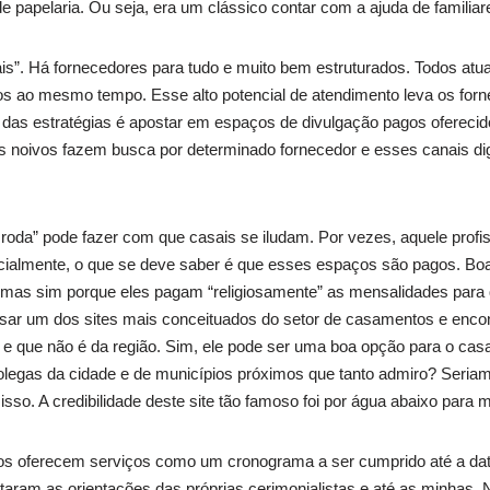
e papelaria. Ou seja, era um clássico contar com a ajuda de familia
ais”. Há fornecedores para tudo e muito bem estruturados. Todos a
 ao mesmo tempo. Esse alto potencial de atendimento leva os forn
a das estratégias é apostar em espaços de divulgação pagos oferecido
 noivos fazem busca por determinado fornecedor e esses canais di
roda” pode fazer com que casais se iludam. Por vezes, aquele profis
Inicialmente, o que se deve saber é que esses espaços são pagos. Bo
, mas sim porque eles pagam “religiosamente” as mensalidades para 
sar um dos sites mais conceituados do setor de casamentos e enco
 e que não é da região. Sim, ele pode ser uma boa opção para o cas
olegas da cidade e de municípios próximos que tanto admiro? Seria
sso. A credibilidade deste site tão famoso foi por água abaixo para 
ivos oferecem serviços como um cronograma a ser cumprido até a dat
otaram as orientações das próprias cerimonialistas e até as minhas