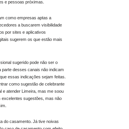
res e pessoas próximas.
tuam como empresas aptas a
ecedores a buscarem visibilidade
s por sites e aplicativos
gitais sugerem os que estão mais
sional sugerido pode não ser o
a parte desses canais não indicam
que essas indicações sejam feitas.
ntrar como sugestão de celebrante
al e atender Limeira, mas me soou
m excelentes sugestões, mas não
mim.
a do casamento. Já tive noivas
. No caso de casamento com efeito