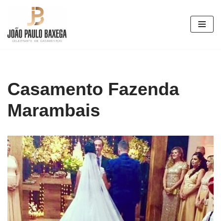
Pular
para
o
conteúdo
Casamento Fazenda
Marambais