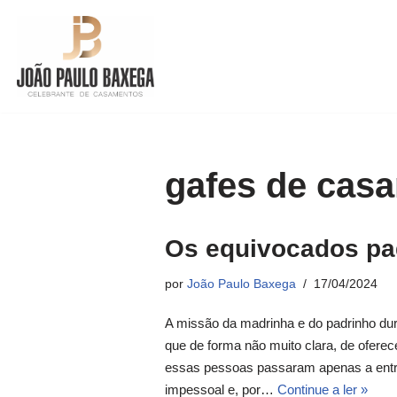
Pular
para
o
conteúdo
gafes de cas
Os equivocados pa
por
João Paulo Baxega
17/04/2024
A missão da madrinha e do padrinho du
que de forma não muito clara, de oferec
essas pessoas passaram apenas a entrar
impessoal e, por…
Continue a ler »