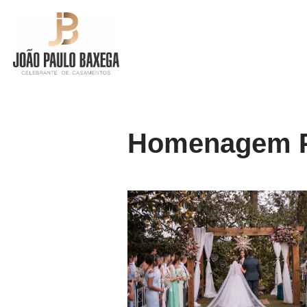
Pular
para
o
conteúdo
Homenagem P