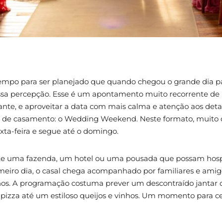
empo para ser planejado que quando chegou o grande dia p
ssa percepção. Esse é um apontamento muito recorrente de 
rante, e aproveitar a data com mais calma e atenção aos det
o de casamento: o Wedding Weekend. Neste formato, muito
ta-feira e segue até o domingo.
ente uma fazenda, um hotel ou uma pousada que possam hos
meiro dia, o casal chega acompanhado por familiares e ami
hos. A programação costuma prever um descontraído jantar 
pizza até um estiloso queijos e vinhos. Um momento para c