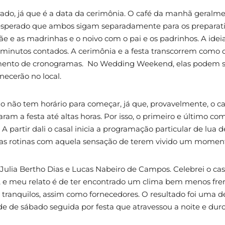
ado, já que é a data da cerimônia. O café da manhã geralmen
, é esperado que ambos sigam separadamente para os preparat
mãe e as madrinhas e o noivo com o pai e os padrinhos. A id
minutos contados. A cerimônia e a festa transcorrem como o
ento de cronogramas. No Wedding Weekend, elas podem ser
ecerão no local.
ão não tem horário para começar, já que, provavelmente, o ca
aram a festa até altas horas. Por isso, o primeiro e último
 partir dali o casal inicia a programação particular de lua 
as rotinas com aquela sensação de terem vivido um moment
r Julia Bertho Dias e Lucas Nabeiro de Campos. Celebrei o c
, e meu relato é de ter encontrado um clima bem menos fre
tranquilos, assim como fornecedores. O resultado foi uma del
de de sábado seguida por festa que atravessou a noite e du