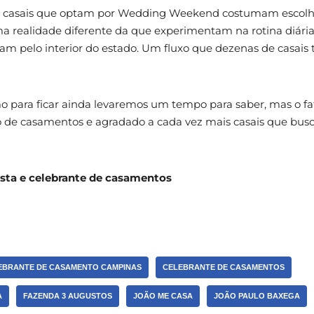
: casais que optam por Wedding Weekend costumam escolher
a realidade diferente da que experimentam na rotina diária.
m pelo interior do estado. Um fluxo que dezenas de casai
o para ficar ainda levaremos um tempo para saber, mas o f
de casamentos e agradado a cada vez mais casais que bus
ista e celebrante de casamentos
EBRANTE DE CASAMENTO CAMPINAS
CELEBRANTE DE CASAMENTOS
A
FAZENDA 3 AUGUSTOS
JOÃO ME CASA
JOÃO PAULO BAXEGA