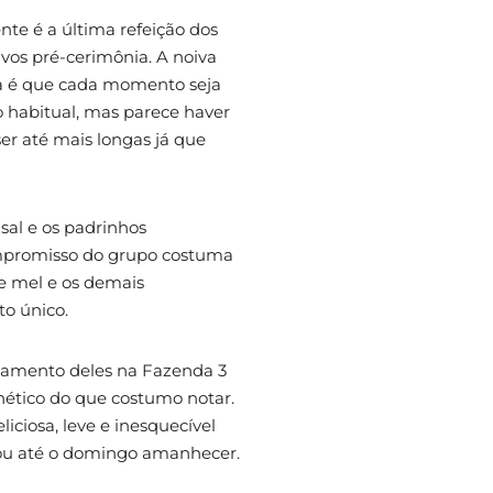
te é a última refeição dos
ivos pré-cerimônia. A noiva
eia é que cada momento seja
 habitual, mas parece haver
 até mais longas já que
sal e os padrinhos
 compromisso do grupo costuma
de mel e os demais
o único.
asamento deles na Fazenda 3
nético do que costumo notar.
iciosa, leve e inesquecível
rou até o domingo amanhecer.