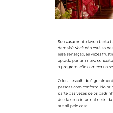
Seu casamento levou tanto t
demais? Você não está só ne
essa sensação, às vezes frust
optado por um novo conceit
a programação começa na sex
O local escolhido é geralm
pessoas com conforto. No pri
parte das vezes pelos padrin
desde uma informal noite da 
até ali pelo casal.