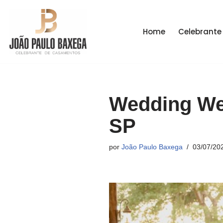
Pular
Home
Celebrante
para
o
conteúdo
Wedding Wee
SP
por
João Paulo Baxega
03/07/20