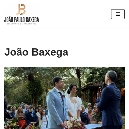
Pular
para
o
conteúdo
João Baxega