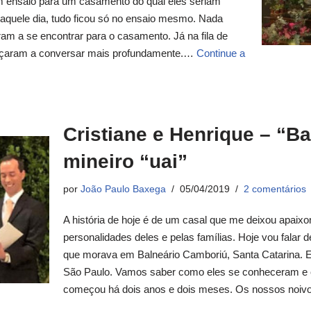
 ensaio para um casamento do qual eles seriam
aquele dia, tudo ficou só no ensaio mesmo. Nada
ram a se encontrar para o casamento. Já na fila de
omeçaram a conversar mais profundamente.…
Continue a
Cristiane e Henrique – “B
mineiro “uai”
por
João Paulo Baxega
05/04/2019
2 comentários
A história de hoje é de um casal que me deixou apaixon
personalidades deles e pelas famílias. Hoje vou falar 
que morava em Balneário Camboriú, Santa Catarina. E
São Paulo. Vamos saber como eles se conheceram e ch
começou há dois anos e dois meses. Os nossos no